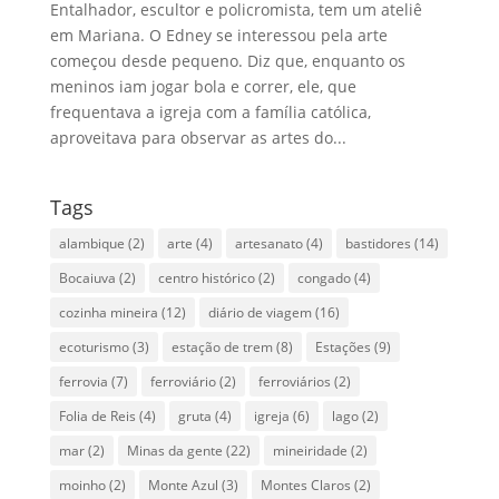
Entalhador, escultor e policromista, tem um ateliê
em Mariana. O Edney se interessou pela arte
começou desde pequeno. Diz que, enquanto os
meninos iam jogar bola e correr, ele, que
frequentava a igreja com a família católica,
aproveitava para observar as artes do...
Tags
alambique
(2)
arte
(4)
artesanato
(4)
bastidores
(14)
Bocaiuva
(2)
centro histórico
(2)
congado
(4)
cozinha mineira
(12)
diário de viagem
(16)
ecoturismo
(3)
estação de trem
(8)
Estações
(9)
ferrovia
(7)
ferroviário
(2)
ferroviários
(2)
Folia de Reis
(4)
gruta
(4)
igreja
(6)
lago
(2)
mar
(2)
Minas da gente
(22)
mineiridade
(2)
moinho
(2)
Monte Azul
(3)
Montes Claros
(2)