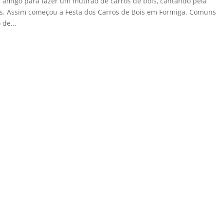
 amigo para fazer um mutirão de carros de bois, cantando pela
as. Assim começou a Festa dos Carros de Bois em Formiga. Comuns
 de...