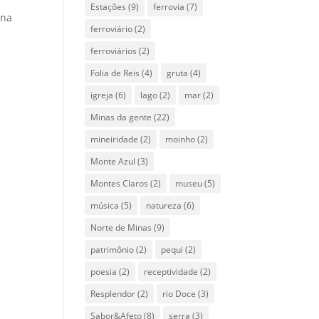
Estações
(9)
ferrovia
(7)
 na
ferroviário
(2)
ferroviários
(2)
Folia de Reis
(4)
gruta
(4)
igreja
(6)
lago
(2)
mar
(2)
Minas da gente
(22)
mineiridade
(2)
moinho
(2)
Monte Azul
(3)
Montes Claros
(2)
museu
(5)
música
(5)
natureza
(6)
Norte de Minas
(9)
patrimônio
(2)
pequi
(2)
poesia
(2)
receptividade
(2)
Resplendor
(2)
rio Doce
(3)
Sabor&Afeto
(8)
serra
(3)