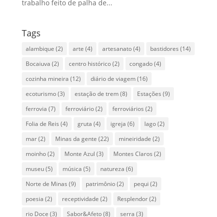
trabalho feito de palha de...
Tags
alambique
(2)
arte
(4)
artesanato
(4)
bastidores
(14)
Bocaiuva
(2)
centro histórico
(2)
congado
(4)
cozinha mineira
(12)
diário de viagem
(16)
ecoturismo
(3)
estação de trem
(8)
Estações
(9)
ferrovia
(7)
ferroviário
(2)
ferroviários
(2)
Folia de Reis
(4)
gruta
(4)
igreja
(6)
lago
(2)
mar
(2)
Minas da gente
(22)
mineiridade
(2)
moinho
(2)
Monte Azul
(3)
Montes Claros
(2)
museu
(5)
música
(5)
natureza
(6)
Norte de Minas
(9)
patrimônio
(2)
pequi
(2)
poesia
(2)
receptividade
(2)
Resplendor
(2)
rio Doce
(3)
Sabor&Afeto
(8)
serra
(3)