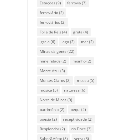
Estações
(9)
ferrovia
(7)
ferroviário
(2)
ferroviários
(2)
Folia de Reis
(4)
gruta
(4)
igreja
(6)
lago
(2)
mar
(2)
Minas da gente
(22)
mineiridade
(2)
moinho
(2)
Monte Azul
(3)
Montes Claros
(2)
museu
(5)
música
(5)
natureza
(6)
Norte de Minas
(9)
patrimônio
(2)
pequi
(2)
poesia
(2)
receptividade
(2)
Resplendor
(2)
rio Doce
(3)
Sabor&Afeto
(8)
serra
(3)