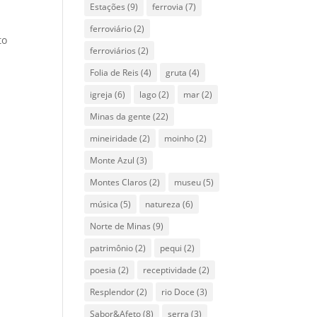
Estações
(9)
ferrovia
(7)
ferroviário
(2)
to
ferroviários
(2)
Folia de Reis
(4)
gruta
(4)
igreja
(6)
lago
(2)
mar
(2)
Minas da gente
(22)
mineiridade
(2)
moinho
(2)
Monte Azul
(3)
Montes Claros
(2)
museu
(5)
música
(5)
natureza
(6)
Norte de Minas
(9)
patrimônio
(2)
pequi
(2)
poesia
(2)
receptividade
(2)
Resplendor
(2)
rio Doce
(3)
Sabor&Afeto
(8)
serra
(3)