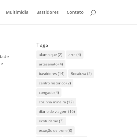
Multimídia
Bastidores
Contato
Tags
alambique
(2)
arte
(4)
idade
ue
artesanato
(4)
bastidores
(14)
Bocaiuva
(2)
centro histórico
(2)
congado
(4)
cozinha mineira
(12)
diário de viagem
(16)
ecoturismo
(3)
estação de trem
(8)