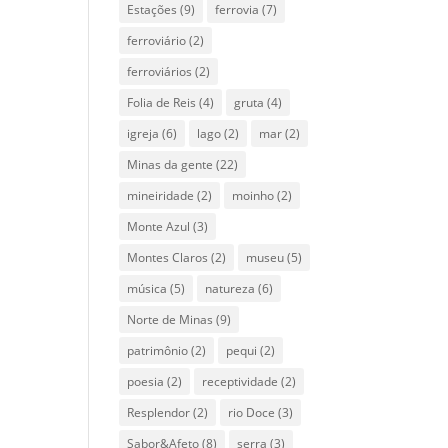
Estações
(9)
ferrovia
(7)
ferroviário
(2)
ferroviários
(2)
Folia de Reis
(4)
gruta
(4)
igreja
(6)
lago
(2)
mar
(2)
Minas da gente
(22)
mineiridade
(2)
moinho
(2)
Monte Azul
(3)
Montes Claros
(2)
museu
(5)
música
(5)
natureza
(6)
Norte de Minas
(9)
patrimônio
(2)
pequi
(2)
poesia
(2)
receptividade
(2)
Resplendor
(2)
rio Doce
(3)
Sabor&Afeto
(8)
serra
(3)