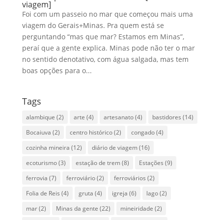
viagem]
Foi com um passeio no mar que começou mais uma
viagem do Gerais+Minas. Pra quem está se
perguntando “mas que mar? Estamos em Minas”,
peraí que a gente explica. Minas pode não ter o mar
no sentido denotativo, com água salgada, mas tem
boas opções para o...
Tags
alambique
(2)
arte
(4)
artesanato
(4)
bastidores
(14)
Bocaiuva
(2)
centro histórico
(2)
congado
(4)
cozinha mineira
(12)
diário de viagem
(16)
ecoturismo
(3)
estação de trem
(8)
Estações
(9)
ferrovia
(7)
ferroviário
(2)
ferroviários
(2)
Folia de Reis
(4)
gruta
(4)
igreja
(6)
lago
(2)
mar
(2)
Minas da gente
(22)
mineiridade
(2)