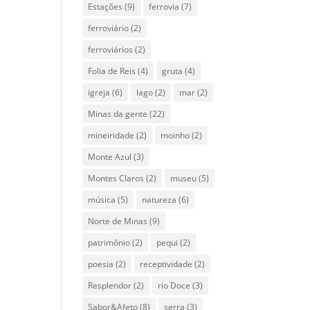
Estações
(9)
ferrovia
(7)
ferroviário
(2)
ferroviários
(2)
Folia de Reis
(4)
gruta
(4)
igreja
(6)
lago
(2)
mar
(2)
Minas da gente
(22)
mineiridade
(2)
moinho
(2)
Monte Azul
(3)
Montes Claros
(2)
museu
(5)
música
(5)
natureza
(6)
Norte de Minas
(9)
patrimônio
(2)
pequi
(2)
poesia
(2)
receptividade
(2)
Resplendor
(2)
rio Doce
(3)
Sabor&Afeto
(8)
serra
(3)