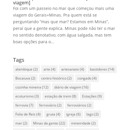
viagem]
Foi com um passeio no mar que começou mais uma
viagem do Gerais+Minas. Pra quem está se
perguntando “mas que mar? Estamos em Minas”,
peraí que a gente explica. Minas pode não ter o mar
no sentido denotativo, com água salgada, mas tem
boas opções para o...
Tags
alambique
(2)
arte
(4)
artesanato
(4)
bastidores
(14)
Bocaiuva
(2)
centro histórico
(2)
congado
(4)
cozinha mineira
(12)
diário de viagem
(16)
ecoturismo
(3)
estação de trem
(8)
Estações
(9)
ferrovia
(7)
ferroviário
(2)
ferroviários
(2)
Folia de Reis
(4)
gruta
(4)
igreja
(6)
lago
(2)
mar
(2)
Minas da gente
(22)
mineiridade
(2)