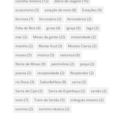
cozinha mineira
(12)
diário de viagem
(16)
ecoturismo
(3)
estação de trem
(8)
Estações
(9)
ferrovia
(7)
ferroviário
(2)
ferroviários
(2)
Folia de Reis
(4)
gruta
(4)
igreja
(6)
lago
(2)
mar
(2)
Minas da gente
(22)
mineiridade
(2)
moinho
(2)
Monte Azul
(3)
Montes Claros
(2)
museu
(5)
música
(5)
natureza
(6)
Norte de Minas
(9)
patrimônio
(2)
pequi
(2)
poesia
(2)
receptividade
(2)
Resplendor
(2)
rio Doce
(3)
Sabor&Afeto
(8)
serra
(3)
Serra do Cipó
(2)
Serra do Espinhaço
(2)
sertão
(2)
trem
(7)
Trem do Sertão
(5)
triângulo mineiro
(2)
turismo
(2)
turismo náutico
(2)