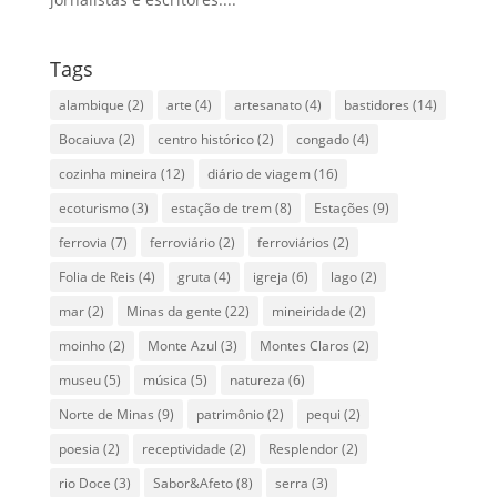
Tags
alambique
(2)
arte
(4)
artesanato
(4)
bastidores
(14)
Bocaiuva
(2)
centro histórico
(2)
congado
(4)
cozinha mineira
(12)
diário de viagem
(16)
ecoturismo
(3)
estação de trem
(8)
Estações
(9)
ferrovia
(7)
ferroviário
(2)
ferroviários
(2)
Folia de Reis
(4)
gruta
(4)
igreja
(6)
lago
(2)
mar
(2)
Minas da gente
(22)
mineiridade
(2)
moinho
(2)
Monte Azul
(3)
Montes Claros
(2)
museu
(5)
música
(5)
natureza
(6)
Norte de Minas
(9)
patrimônio
(2)
pequi
(2)
poesia
(2)
receptividade
(2)
Resplendor
(2)
rio Doce
(3)
Sabor&Afeto
(8)
serra
(3)