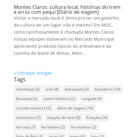
Montes Claros: cultura local, histórias do trem
e arroz com pequi [Diário de viagem]
Visitar o mercado local é ótimo pra ter um gostinho
da cultura de um lugar, não é mesmo? Em MOC,
como carinhosamente é chamada Montes Claros,
nossas equipes estiveram no Mercado Municipal
apreciando produtos típicos do artesanato e da
cozinha do Norte de Minas. Além...
« Entradas Antigas
Tags
alambique
(2)
arte
(4)
artesanato
(4)
bastidores
(14)
Bocaiuva
(2)
centro histórico
(2)
congado
(4)
cozinha mineira
(12)
diário de viagem
(16)
ecoturismo
(3)
estação de trem
(8)
Estações
(9)
ferrovia
(7)
ferroviário
(2)
ferroviários
(2)
Folia de Reis
(4)
gruta
(4)
igreja
(6)
lago
(2)