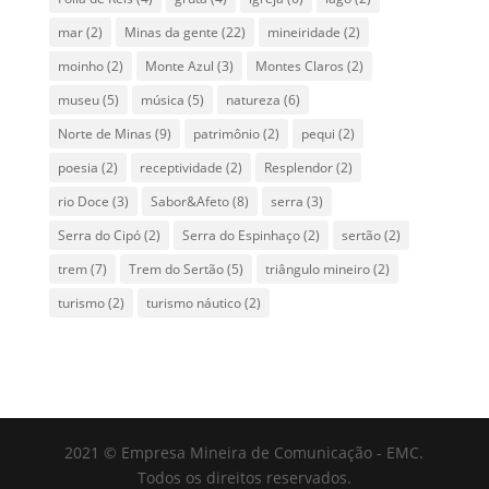
mar
(2)
Minas da gente
(22)
mineiridade
(2)
moinho
(2)
Monte Azul
(3)
Montes Claros
(2)
museu
(5)
música
(5)
natureza
(6)
Norte de Minas
(9)
patrimônio
(2)
pequi
(2)
poesia
(2)
receptividade
(2)
Resplendor
(2)
rio Doce
(3)
Sabor&Afeto
(8)
serra
(3)
Serra do Cipó
(2)
Serra do Espinhaço
(2)
sertão
(2)
trem
(7)
Trem do Sertão
(5)
triângulo mineiro
(2)
turismo
(2)
turismo náutico
(2)
2021 © Empresa Mineira de Comunicação - EMC.
Todos os direitos reservados.