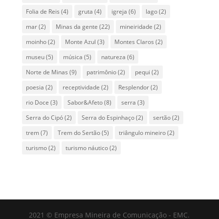
Folia de Reis
(4)
gruta
(4)
igreja
(6)
lago
(2)
mar
(2)
Minas da gente
(22)
mineiridade
(2)
moinho
(2)
Monte Azul
(3)
Montes Claros
(2)
museu
(5)
música
(5)
natureza
(6)
Norte de Minas
(9)
patrimônio
(2)
pequi
(2)
poesia
(2)
receptividade
(2)
Resplendor
(2)
rio Doce
(3)
Sabor&Afeto
(8)
serra
(3)
Serra do Cipó
(2)
Serra do Espinhaço
(2)
sertão
(2)
trem
(7)
Trem do Sertão
(5)
triângulo mineiro
(2)
turismo
(2)
turismo náutico
(2)
2021 © Empresa Mineira de Comunicação - EMC.