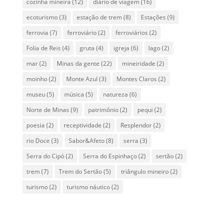
cozinha mineira
(12)
diário de viagem
(16)
ecoturismo
(3)
estação de trem
(8)
Estações
(9)
ferrovia
(7)
ferroviário
(2)
ferroviários
(2)
Folia de Reis
(4)
gruta
(4)
igreja
(6)
lago
(2)
mar
(2)
Minas da gente
(22)
mineiridade
(2)
moinho
(2)
Monte Azul
(3)
Montes Claros
(2)
museu
(5)
música
(5)
natureza
(6)
Norte de Minas
(9)
patrimônio
(2)
pequi
(2)
poesia
(2)
receptividade
(2)
Resplendor
(2)
rio Doce
(3)
Sabor&Afeto
(8)
serra
(3)
Serra do Cipó
(2)
Serra do Espinhaço
(2)
sertão
(2)
trem
(7)
Trem do Sertão
(5)
triângulo mineiro
(2)
turismo
(2)
turismo náutico
(2)