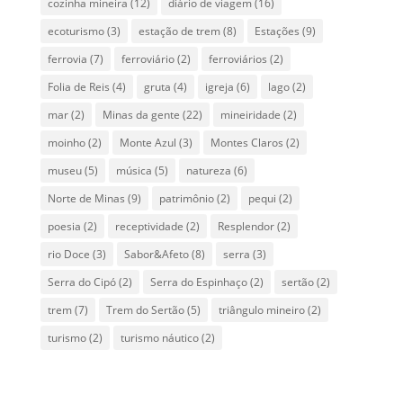
cozinha mineira
(12)
diário de viagem
(16)
ecoturismo
(3)
estação de trem
(8)
Estações
(9)
ferrovia
(7)
ferroviário
(2)
ferroviários
(2)
Folia de Reis
(4)
gruta
(4)
igreja
(6)
lago
(2)
mar
(2)
Minas da gente
(22)
mineiridade
(2)
moinho
(2)
Monte Azul
(3)
Montes Claros
(2)
museu
(5)
música
(5)
natureza
(6)
Norte de Minas
(9)
patrimônio
(2)
pequi
(2)
poesia
(2)
receptividade
(2)
Resplendor
(2)
rio Doce
(3)
Sabor&Afeto
(8)
serra
(3)
Serra do Cipó
(2)
Serra do Espinhaço
(2)
sertão
(2)
trem
(7)
Trem do Sertão
(5)
triângulo mineiro
(2)
turismo
(2)
turismo náutico
(2)