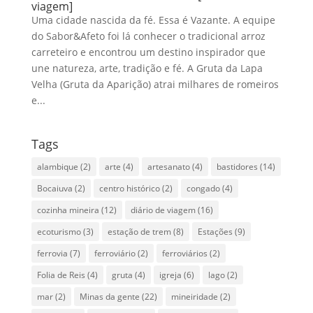
viagem]
Uma cidade nascida da fé. Essa é Vazante. A equipe
do Sabor&Afeto foi lá conhecer o tradicional arroz
carreteiro e encontrou um destino inspirador que
une natureza, arte, tradição e fé. A Gruta da Lapa
Velha (Gruta da Aparição) atrai milhares de romeiros
e...
Tags
alambique
(2)
arte
(4)
artesanato
(4)
bastidores
(14)
Bocaiuva
(2)
centro histórico
(2)
congado
(4)
cozinha mineira
(12)
diário de viagem
(16)
ecoturismo
(3)
estação de trem
(8)
Estações
(9)
ferrovia
(7)
ferroviário
(2)
ferroviários
(2)
Folia de Reis
(4)
gruta
(4)
igreja
(6)
lago
(2)
mar
(2)
Minas da gente
(22)
mineiridade
(2)