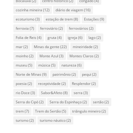
Bocaiuva
(2)
centro histórico
(2)
congado
(4)
cozinha mineira
(12)
diário de viagem
(16)
ecoturismo
(3)
estação de trem
(8)
Estações
(9)
ferrovia
(7)
ferroviário
(2)
ferroviários
(2)
Folia de Reis
(4)
gruta
(4)
igreja
(6)
lago
(2)
mar
(2)
Minas da gente
(22)
mineiridade
(2)
moinho
(2)
Monte Azul
(3)
Montes Claros
(2)
museu
(5)
música
(5)
natureza
(6)
Norte de Minas
(9)
patrimônio
(2)
pequi
(2)
poesia
(2)
receptividade
(2)
Resplendor
(2)
rio Doce
(3)
Sabor&Afeto
(8)
serra
(3)
Serra do Cipó
(2)
Serra do Espinhaço
(2)
sertão
(2)
trem
(7)
Trem do Sertão
(5)
triângulo mineiro
(2)
turismo
(2)
turismo náutico
(2)