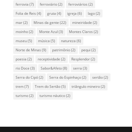
ferrovia
(7)
ferroviário
(2)
ferroviários
(2)
Folia de Reis
(4)
gruta
(4)
igreja
(6)
lago
(2)
mar
(2)
Minas da gente
(22)
mineiridade
(2)
moinho
(2)
Monte Azul
(3)
Montes Claros
(2)
museu
(5)
música
(5)
natureza
(6)
Norte de Minas
(9)
patrimônio
(2)
pequi
(2)
poesia
(2)
receptividade
(2)
Resplendor
(2)
rio Doce
(3)
Sabor&Afeto
(8)
serra
(3)
Serra do Cipó
(2)
Serra do Espinhaço
(2)
sertão
(2)
trem
(7)
Trem do Sertão
(5)
triângulo mineiro
(2)
turismo
(2)
turismo náutico
(2)